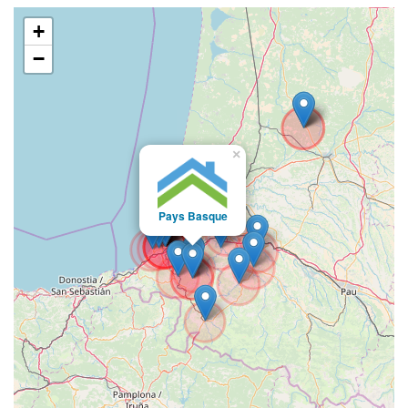
+
−
×
Pays Basque