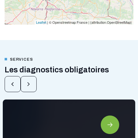
Leaflet
| © Openstreetmap France | {attribution.OpenStreetMap}
SERVICES
Les diagnostics obligatoires