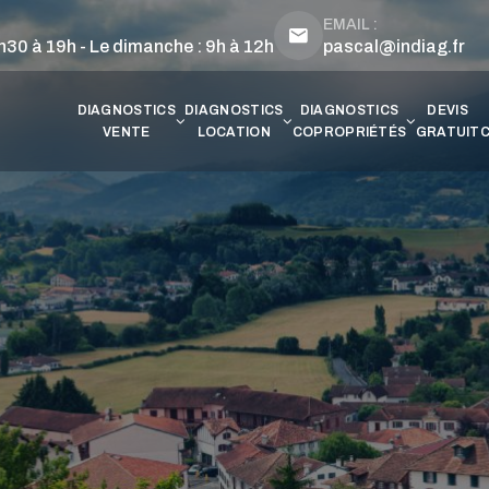
EMAIL :
h30 à 19h - Le dimanche : 9h à 12h
pascal@indiag.fr
DIAGNOSTICS
DIAGNOSTICS
DIAGNOSTICS
DEVIS
VENTE
LOCATION
COPROPRIÉTÉS
GRATUIT